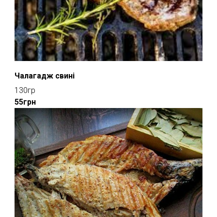
Чалагадж свині
130гр
55грн