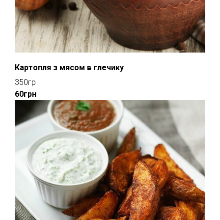
Картопля з мясом в глечику
350гр
60грн