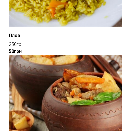
Плов
250гр
50грн