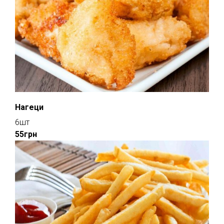
Нагеци
6шт
55грн