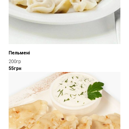
Пельмені
200гр
55грн