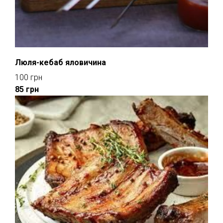
Люля-кебаб яловичина
100 грн
85
грн