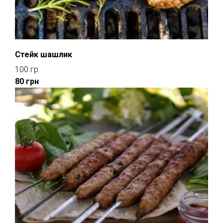
Стейк шашлик
100 гр
80 грн