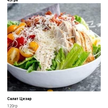
45грн
Салат Цезар
120гр