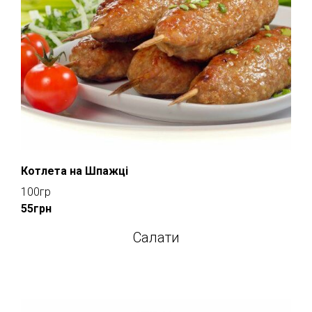
Котлета на Шпажці
100гр
55грн
Салати