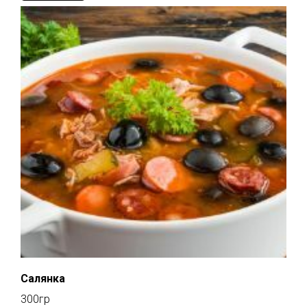
Салянка
300гр