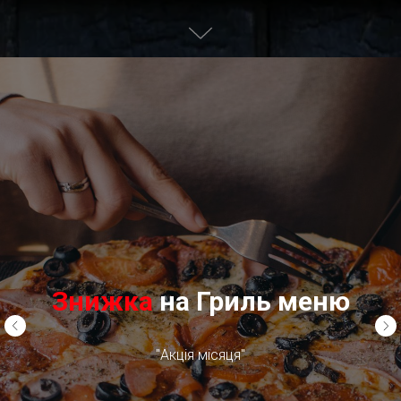
Знижка
на Гриль меню
"Акція місяця"