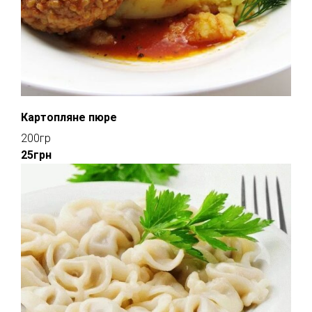
Картопляне пюре
200гр
25грн